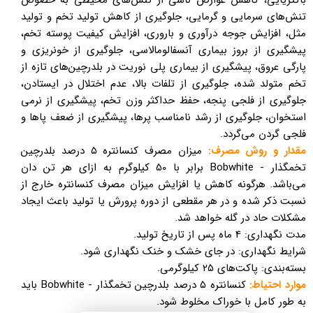
باکتریایی، کاهش عوارض ناشی از تنش‌های محیطی به خصوص
تنش‌های سرمایی و گرمایی، جلوگیری از کاهش تولید تخم و تولید
مثل، افزایش جوجه درآوری و باروری، افزایش کیفیت پوسته‌ تخم،
پیشگیری از بروز بیماری آنسفالومالاسی، جلوگیری از خونریزی و
پارگی عروق، پیشگیری از بیماری پلی نوریت در بلدرچین‌های تازه از
تخم متولد شده، جلوگیری از تلفات بالا، عدم اختلال در ایستادن،
جلوگیری از فلجی پنجه، حفظ حداکثر وزن تخم، پیشگیری از نرمی
استخوان، جلوگیری از رشد نامناسب پرها، پیشگیری از ضعف پاها و
فلجی گردن می‌گردد.
مقدار و روش مصرف:
میزان مصرف کنسانتره ۵ درصد بلدرچین
تخمگذار - Bobwhite برابر با 50 کیلوگرم به ازای هر تن‌ دان
می‌باشد. هرگونه کاهش یا افزایش میزان مصرف کنسانتره خارج از
نسبت ذکر شده و در هر مقطعی از دوره پرورش یا تولید باعث ایجاد
مشکلات حاد در گله خواهد شد.
مدت نگهداری: 4 ماه پس از تاریخ تولید.
شرایط نگهداری: در جای خشک و خنک نگهداری شود.
بسته‌بندی: پاکت‌های ۲۵ کیلوگرمی.
موارد احتیاط:
کنسانتره ۵ درصد بلدرچین تخمگذار - Bobwhite باید
به طور کامل با خوراک مخلوط شود. ​​​​​​​