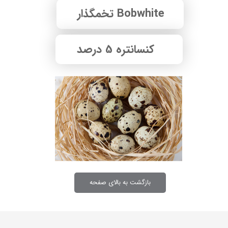
Bobwhite تخمگذار
کنسانتره 5 درصد
بازگشت به بالای صفحه