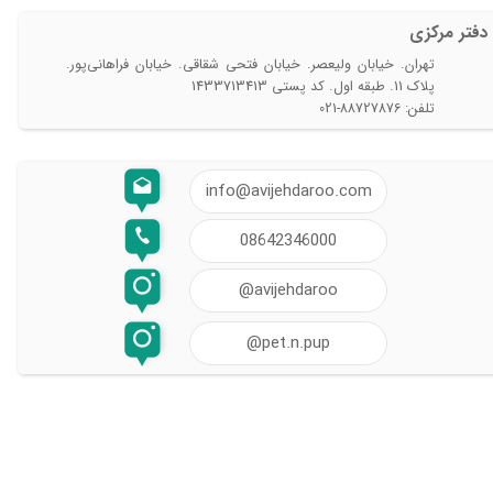
دفتر مرکزی​​​​​​​
تهران. خیابان ولیعصر. خیابان فتحی شقاقی. خیابان فراهانی‌پور.
پلاک 11. طبقه اول. کد پستی 1433713413
تلفن: 88727876-021
info@avijehdaroo.com
08642346000
@avijehdaroo
@pet.n.pup