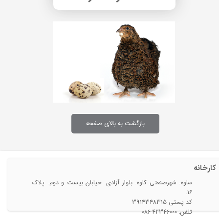
بازگشت به بالای صفحه
کارخانه
ساوه. شهرصنعتی کاوه. بلوار آزادی. خیابان بیست و دوم. پلاک
16.
​​​​​​​کد پستی 3914348315
تلفن: 42346000-086​