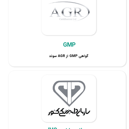
GMP
گواهی GMP از AGR سوئد