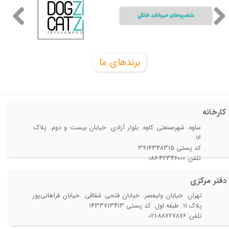
برندهای ما
کارخانه
ساوه. شهرصنعتی کاوه. بلوار آزادی. خیابان بیست و دوم. پلاک
16.
​​​​​​​کد پستی 3914348315
تلفن: 42346000-086​
دفتر مرکزی​​​​​​​
تهران. خیابان ولیعصر. خیابان فتحی شقاقی. خیابان فراهانی‌پور.
پلاک 11. طبقه اول. کد پستی 1433713413
تلفن: 88727876-021