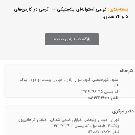
بسته‌بندی:
قوطی استوانه‌ای پلاستیکی 100 گرمی در کارتن‌های
5 و 24 عددی.
بازگشت به بالای صفحه
کارخانه
ساوه. شهرصنعتی کاوه. بلوار آزادی. خیابان بیست و دوم. پلاک
16.
​​​​​​​کد پستی 3914348315
تلفن: 42346000-086​
دفتر مرکزی​​​​​​​
تهران. خیابان ولیعصر. خیابان فتحی شقاقی. خیابان فراهانی‌پور.
پلاک 11. طبقه اول. کد پستی 1433713413
تلفن: 88727876-021