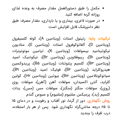
مکمل را طبق دستورالعمل مقدار مصرف به وعده غذای
روزانه گربه اضافه کنید.
در صورت لاغری، بیماری و یا بارداری، مقدار مصرف طبق
نظر دامپزشک قابل افزایش است.
ترکیبات پایه:
رتینول استات (ویتامین A)، کوله کلسیفرول
(ویتامین D)، آلفاتوکوفرول استات (ویتامین E)، منادیون
نیکوتینامید بی­سولفات (ویتامین K)، تیامین مونونیترات
(ویتامین B1)، ریبوفلاوین (ویتامین B2)، نیکوتنیک اسید
(ویتامین B3)، کلسیم پنتوتنات (ویتامین B5)، پریدوکسین
هیدروکلراید (ویتامین B6)، فولیک اسید (ویتامین B9)،
سیانوکوبالامین (ویتامین B12)، بیوتین (ویتامین H2)، کولین
کلراید، آنتی اکسیدان، سولفات آهن (آهن)، سولفات روی
(روی)، سولفات منگنز (منگنز)، سولفات مس (مس)، یدات
کلسیم (ید)، پرمیکس سلنیوم (سلنیوم) و سبوس گندم.
روش نگهداری:
دور از گرما، نور آفتاب و رطوبت و در دمای 15
تا 25 درجه سانتی‌گراد نگهداری شود. پس از هر بار استفاده،
درب ظرف را ببندید.