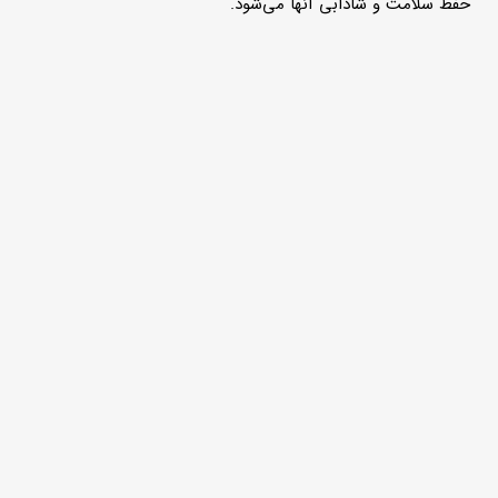
حفظ سلامت و شادابی آن­ها می‌­شود.