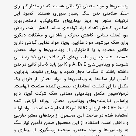
ویتامین‌­ها و مواد معدنی ترکیباتی هستند که در مقدار کم برای
حفظ سلامتی بدن سگ بسیار ضروری هستند. کمبود این
ترکیبات منجر به بروز بیماری­های متابولیکی، ناهنجاری­های
اسکلتی، کاهش تعداد تولد توله­‌های سالم، کاهش رشد، ریزش
مو، ضعف بینایی، کاهش تحرک و شادابی و مشکلات دیگری
برای سگ می­‌شود. مواد غذایی، بویژه مواد غذایی گیاهی دارای
مقادیر محدود و یا نامتوازنی از ویتامـین­‌ها و مواد معدنی
هستند. هـمـچنین ویتامیـن‌­های گروه B در بدن ذخیره نمـی­‌
شـونـد و ویتامین‌­های A، D، E و K نیز باید ذخائر کافی در بدن
داشته باشند تا سگ‌ها دچار کمبود و بیماری نشوند. بنابراین،
تأمین نیاز سگ‌ها به ویتامین‌­ها و مواد معدنی از طریق یک
مکمل دارای کیفیت استاندارد، تضمین کننده سلامت آن­هاست.
فرمولاسیون مکمل ویتامینی معدنی سگ شرکت آویژه دارو
براساس نیازمندی­‌های ویتامینی معدنی روزانه گزارش شده
توسط FEDIAF اروپا و NRC آمریکا انجام شده است. مواد اولیه
استفاده شده در ساخت این محصول از برندهای معتبر خارجی
و داخلی است. استفاده از این محصول ضمن تأمین نیاز سگ
به ویتامین­‌ها و مواد معدنی، موجب پیشگیری از بیماری و