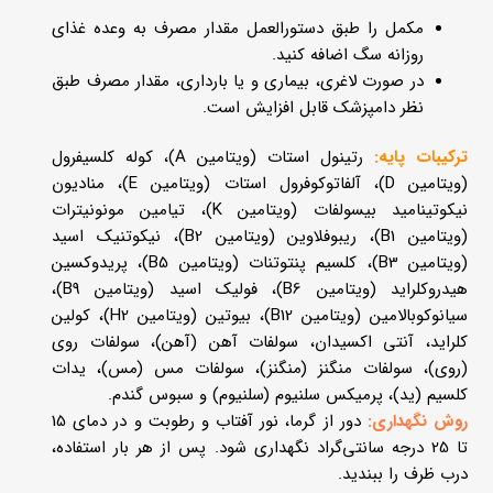
مکمل را طبق دستورالعمل مقدار مصرف به وعده غذای
روزانه سگ اضافه کنید.
در صورت لاغری، بیماری و یا بارداری، مقدار مصرف طبق
نظر دامپزشک قابل افزایش است.
ترکیبات پایه:
رتینول استات (ویتامین A)، کوله کلسیفرول
(ویتامین D)، آلفاتوکوفرول استات (ویتامین E)، منادیون
نیکوتینامید بی­سولفات (ویتامین K)، تیامین مونونیترات
(ویتامین B1)، ریبوفلاوین (ویتامین B2)، نیکوتنیک اسید
(ویتامین B3)، کلسیم پنتوتنات (ویتامین B5)، پریدوکسین
هیدروکلراید (ویتامین B6)، فولیک اسید (ویتامین B9)،
سیانوکوبالامین (ویتامین B12)، بیوتین (ویتامین H2)، کولین
کلراید، آنتی اکسیدان، سولفات آهن (آهن)، سولفات روی
(روی)، سولفات منگنز (منگنز)، سولفات مس (مس)، یدات
کلسیم (ید)، پرمیکس سلنیوم (سلنیوم) و سبوس گندم.
روش نگهداری:
دور از گرما، نور آفتاب و رطوبت و در دمای 15
تا 25 درجه سانتی‌گراد نگهداری شود. پس از هر بار استفاده،
درب ظرف را ببندید.