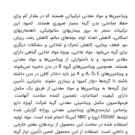
ویتامین‌­ها و مواد معدنی ترکیباتی هستند که در مقدار کم برای
حفظ سلامتی بدن گربه بسیار ضروری هستند. کمبود این
ترکیبات منجر به بروز بیماری­های متابولیکی، ناهنجاری­های
اسکلتی، کاهش تعداد تولد بچه­‌های سالم، کاهش رشد، ریزش
مو، ضعف بینایی، کاهش تحرک و شادابی و مشکلات دیگری
برای گربه می­‌شود. مواد غذایی، بویژه مواد غذایی گیاهی دارای
مقادیر محدود و یا نامتوازنی از ویتامین­‌ها و مواد معدنی
هستند. همچنین ویتامین‌­های گروه B در بدن ذخیره نمی­‌شوند
و ویتامین‌­های A، D، E و K نیز باید ذخائر کافی در بدن داشته
باشند تا گربه‌ها دچار کمبود و بیماری نشوند. بنابراین، تأمین
نیاز گربه‌ها به ویتامین‌­ها و مواد معدنی از طریق یک مکمل
دارای کیفیت استاندارد، تضمین کننده سلامت آن­هاست.
فرمولاسیون مکمل ویتامینی معدنی گربه شرکت آویژه دارو
براساس نیازمندی­‌های ویتامینی معدنی روزانه گزارش شده
توسط FEDIAF اروپا و NRC آمریکا انجام شده است. مواد اولیه
استفاده شده در ساخت این محصول از برندهای معتبر خارجی
و داخلی است. استفاده از این محصول ضمن تأمین نیاز گربه