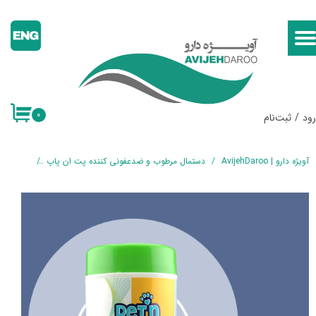
حساب کاربری من
تغییر گذر واژه
سفارشات
۰
ود
/
ثبت‌نام
خروج از حساب کاربری
آویژه دارو | AvijehDaroo
دستمال مرطوب و ضدعفونی کننده پت ان پاپ
دستمال م