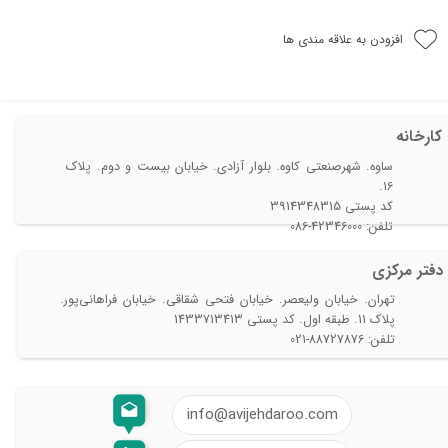
افزودن به علاقه مندی ها
کارخانه
ساوه. شهرصنعتی کاوه. بلوار آزادی. خیابان بیست و دوم. پلاک
16.
​​​​​​​کد پستی 3914348315
تلفن: 42346000-086​
دفتر مرکزی​​​​​​​
تهران. خیابان ولیعصر. خیابان فتحی شقاقی. خیابان فراهانی‌پور.
پلاک 11. طبقه اول. کد پستی 1433713413
تلفن: 88727876-021
info@avijehdaroo.com