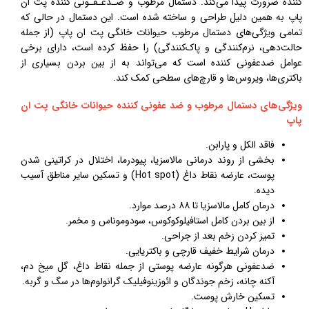
کننده ضرورت پیدا می‌کند. دستمال مرطوب و ضـدعـفـونی کننده پت ان
پاپ به همین دلیل طراحی و ساخته شده است. این دستمال در حالی که
تمامی ویژگی‌های دستمال مرطوب حیوانات خانگی پت ان پاپ (از جمله
حالت‌دهی، نرم‌کنندگی و پاک‌کنندگی) را حفظ کرده است، دارای برخی
عوامل ضدعفونی کننده است که می‌تواند به از بین بردن بسیاری از
باکتری‌ها، ویروس‌ها و قارچ‌های سطحی کمک کند.
ویژگی‌های دستمال مرطوب و ضد عفونی کننده حيوانات خانگی پت ان
پاپ
فاقد الکل و پارابن.
بخشی از روند درمانی مالاسزیا، پیودرما، اختلال در کراتینی شدن
پوست، عارضه نقاط داغ (Hot spot) و تسکین سایر مناطق آسیب
دیده.
درمان کامل مالاسزیا تا ۸۸ درصد موارد.
از بین بردن کامل استافيلوكوكوس، سودوموناس و مخمر.
تمیز کردن زخم بعد از جراحی.
درمان شرایط خفیف قارچی و باکتریایی.
ضدعفونی هرگونه عارضه پوستی از جمله نقاط داغ، گل میخ دم،
آکنه چانه، زخم جوندگان و ائوزینوفیلیک گرانولوم‌ها در سگ و گربه.
تسکین خارش پوست.