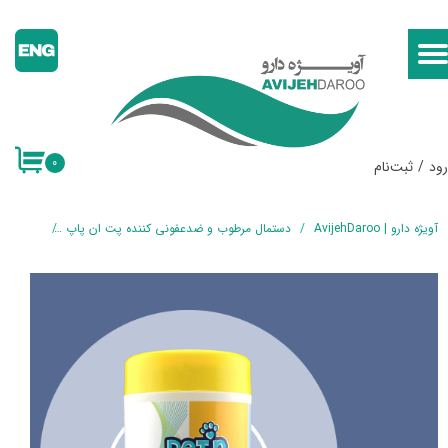
حساب کاربری من
تغییر گذر واژه
سفارشات
۰
ود
/
ثبت‌نام
خروج از حساب کاربری
آویژه دارو | AvijehDaroo
دستمال مرطوب و ضدعفونی کننده پت ان پاپ
دستمال م