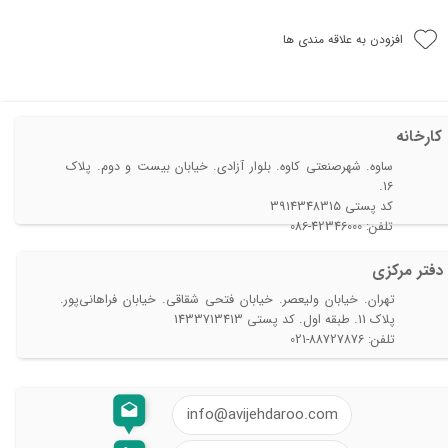
افزودن به علاقه مندی ها
کارخانه
ساوه. شهرصنعتی کاوه. بلوار آزادی. خیابان بیست و دوم. پلاک
16.
​​​​​​​کد پستی 3914348315
تلفن: 42346000-086​
دفتر مرکزی​​​​​​​
تهران. خیابان ولیعصر. خیابان فتحی شقاقی. خیابان فراهانی‌پور.
پلاک 11. طبقه اول. کد پستی 1433713413
تلفن: 88727876-021
info@avijehdaroo.com