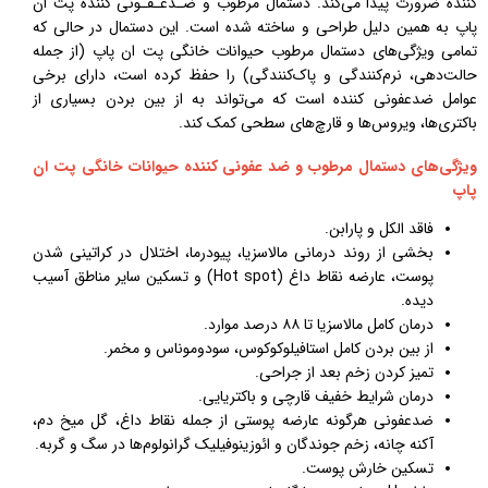
کننده ضرورت پیدا می‌کند. دستمال مرطوب و ضـدعـفـونی کننده پت ان
پاپ به همین دلیل طراحی و ساخته شده است. این دستمال در حالی که
تمامی ویژگی‌های دستمال مرطوب حیوانات خانگی پت ان پاپ (از جمله
حالت‌دهی، نرم‌کنندگی و پاک‌کنندگی) را حفظ کرده است، دارای برخی
عوامل ضدعفونی کننده است که می‌تواند به از بین بردن بسیاری از
باکتری‌ها، ویروس‌ها و قارچ‌های سطحی کمک کند.
ویژگی‌های دستمال مرطوب و ضد عفونی کننده حيوانات خانگی پت ان
پاپ
فاقد الکل و پارابن.
بخشی از روند درمانی مالاسزیا، پیودرما، اختلال در کراتینی شدن
پوست، عارضه نقاط داغ (Hot spot) و تسکین سایر مناطق آسیب
دیده.
درمان کامل مالاسزیا تا ۸۸ درصد موارد.
از بین بردن کامل استافيلوكوكوس، سودوموناس و مخمر.
تمیز کردن زخم بعد از جراحی.
درمان شرایط خفیف قارچی و باکتریایی.
ضدعفونی هرگونه عارضه پوستی از جمله نقاط داغ، گل میخ دم،
آکنه چانه، زخم جوندگان و ائوزینوفیلیک گرانولوم‌ها در سگ و گربه.
تسکین خارش پوست.