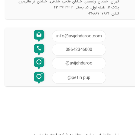
تهران. خیابان ولیعصر. خیابان فتحی شقاقی. خیابان فراهانی‌پور.
پلاک 11. طبقه اول. کد پستی 1433713413
تلفن: 88727876-021
info@avijehdaroo.com
08642346000
@avijehdaroo
@pet.n.pup