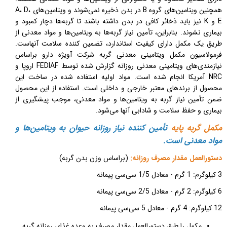
همچنین ویتامین‌­های گروه
B
در بدن ذخیره نمی­‌شوند و ویتامین‌­های
،
D
،
A
E
و
K
نیز باید ذخائر کافی در بدن داشته باشند تا گربه‌ها دچار کمبود و
بیماری نشوند. بنابراین، تأمین نیاز گربه‌ها به ویتامین‌­ها و مواد معدنی از
طریق یک مکمل دارای کیفیت استاندارد، تضمین کننده سلامت آن­هاست.
فرمولاسیون مکمل ویتامینی معدنی گربه شرکت آویژه دارو براساس
نیازمندی­‌های ویتامینی معدنی روزانه گزارش شده توسط
FEDIAF
اروپا و
NRC
آمریکا انجام شده است. مواد اولیه استفاده شده در ساخت این
محصول از برندهای معتبر خارجی و داخلی است. استفاده از این محصول
ضمن تأمین نیاز گربه به ویتامین­‌ها و مواد معدنی، موجب پیشگیری از
بیماری و حفظ سلامت و شادابی آن­ها می‌­شود.
مکمل گربه پایه
تأمین کننده نیاز روزانه حیوان به ویتامین‌ها و
مواد معدنی است.
دستورالعمل مقدار مصرف روزانه:
(براساس وزن بدن گربه)
3 کیلوگرم: 1 گرم - معادل 1/5 سی‌سی پیمانه
6 کیلوگرم: 2 گرم - معادل 2/5 سی‌سی پیمانه
12 کیلوگرم: 4 گرم - معادل 5 سی‌سی پیمانه
مکمل را طبق دستورالعمل مقدار مصرف به وعده غذای روزانه گربه