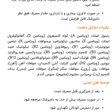
اضافه کنید.
در صورت لاغری، بیماری و یا بارداری، مقدار مصرف طبق نظر
دامپزشک قابل افزایش است.
ترکیبات تشکیل دهنده:
رتینول استات (ویتامین
A
)، کوله کلسیفرول (ویتامین
D
)، آلفاتوکوفرول
استات (ویتامین
E
)، منادیون نیکوتینامید بی
سولفات (ویتامین
K
)، تیامین
مونونیترات (ویتامین
B1
)، ریبوفلاوین (ویتامین
B2
)، نیکوتنیک اسید
(ویتامین
B3
)، کلسیم پنتوتنات (ویتامین
B5
)، پریدوکسین هیدروکلراید
(ویتامین
B6
)، فولیک اسید (ویتامین
B9
)، سیانوکوبالامین (ویتامین
B12
)،
بیوتین (ویتامین
H2
)، کولین کلراید، آنتی اکسیدان، سولفات آهن (آهن)،
سولفات روی (روی)، سولفات منگنز (منگنز)، سولفات مس (مس)، یدات
کلسیم (ید)، پرمیکس سلنیوم (سلنیوم)، سبوس گندم.
توصیه های ایمنی:
بعد از شیرگیری قابل مصرف است.
در صورت مصرف بیش از حد، به دامپزشک مراجعه شود.
دور از دسترس کودکان نگهداری شود.